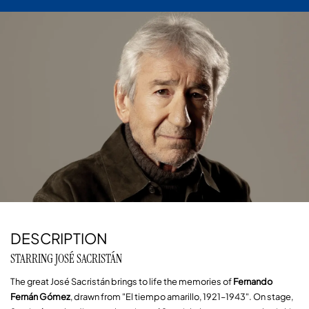
Diapositiva 2 de 2: EL HIJO DE LA CÓMICA
DESCRIPTION
STARRING JOSÉ SACRISTÁN
The great José Sacristán brings to life the memories of
Fernando
Fernán Gómez
, drawn from "El tiempo amarillo, 1921–1943". On stage,