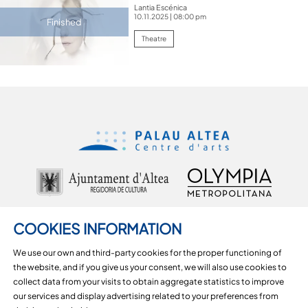
Lantia Escénica
10.11.2025
|
08:00 pm
Finished
Theatre
COOKIES INFORMATION
We use our own and third-party cookies for the proper functioning of
the website, and if you give us your consent, we will also use cookies to
Carrer d'Alcoi, 18, 03590 Altea, Alicante
collect data from your visits to obtain aggregate statistics to improve
965 36 29 51
our services and display advertising related to your preferences from
Sitemap
|
Legal Notice
|
Cookies usage
|
Contact