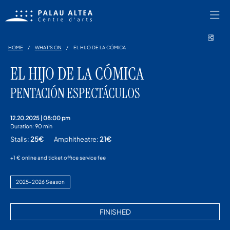
Shar
HOME
WHAT'S ON
EL HIJO DE LA CÓMICA
EL HIJO DE LA CÓMICA
PENTACIÓN ESPECTÁCULOS
12.20.2025
|
08:00 pm
Duration:
90 min
Stalls:
25€
Amphitheatre:
21€
+1 € online and ticket office service fee
2025–2026 Season
FINISHED