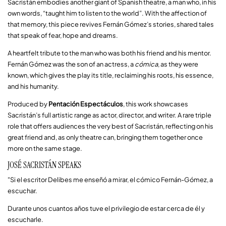
Sacristán embodies another giant of Spanish theatre, a man who, in his
own words, “taught him to listen to the world”. With the affection of
that memory, this piece revives Fernán Gómez’s stories, shared tales
that speak of fear, hope and dreams.
A heartfelt tribute to the man who was both his friend and his mentor.
Fernán Gómez was the son of an actress, a
cómica
, as they were
known, which gives the play its title, reclaiming his roots, his essence,
and his humanity.
Produced by
Pentación Espectáculos
, this work showcases
Sacristán’s full artistic range as actor, director, and writer. A rare triple
role that offers audiences the very best of Sacristán, reflecting on his
great friend and, as only theatre can, bringing them together once
more on the same stage.
JOSÉ SACRISTÁN SPEAKS
"Si el escritor Delibes me enseñó a mirar, el cómico Fernán-Gómez, a
escuchar.
Durante unos cuantos años tuve el privilegio de estar cerca de él y
escucharle.