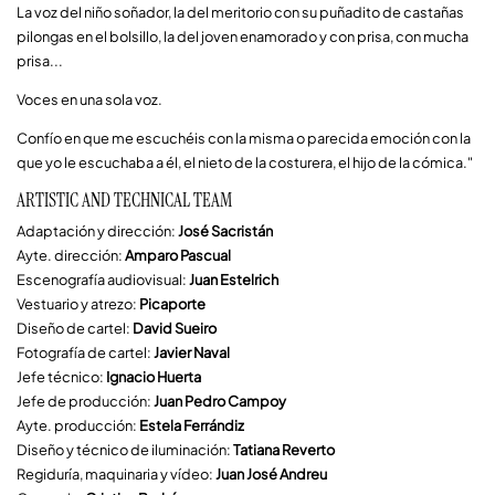
La voz del niño soñador, la del meritorio con su puñadito de castañas
pilongas en el bolsillo, la del joven enamorado y con prisa, con mucha
prisa...
Voces en una sola voz.
Confío en que me escuchéis con la misma o parecida emoción con la
que yo le escuchaba a él, el nieto de la costurera, el hijo de la cómica."
ARTISTIC AND TECHNICAL TEAM
Adaptación y dirección:
José Sacristán
Ayte. dirección:
Amparo Pascual
Escenografía audiovisual:
Juan Estelrich
Vestuario y atrezo:
Picaporte
Diseño de cartel:
David Sueiro
Fotografía de cartel:
Javier Naval
Jefe técnico:
Ignacio Huerta
Jefe de producción:
Juan Pedro Campoy
Ayte. producción:
Estela Ferrándiz
Diseño y técnico de iluminación:
Tatiana Reverto
Regiduría, maquinaria y vídeo:
Juan José Andreu