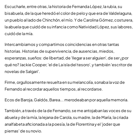
Escucharle, entre otras, la historia de Fernanda López, la rubia, su
bisabuela, de la que heredó el color de pelo y que era de Valdelaguna,
un pueblo al lado de Chinchón, el mío. Y de Carolina Gómez, costurera,
la abuela que cuidó de su infancia como Natividad López, sus labores,
cuidó de la mía.
Intercambiamos y compartimos coincidencias en otras tantas
historias. Historias de supervivencia, de ausencias, miedos,
esperanzas, sueños: de libertad, de 'llegar a ser alguien', de ser ¿por
qué no? Jackie Cooper, 'el de La isla del tesoro', y también 'escritor de
novelas de Salgari'.
Firme, orgullosamente resuelta en su melancolía, sonaba la voz de
Fernando al recordar aquellos tiempos, al recordarse.
Ecos de Baroja, Galdós, Barea... merodeaban por aquella memoria.
También, a través de la de Fernando, se me antojaban las voces de su
abuela y de la mía, la lejana de Carola, su madre, la de María, la criada
analfabeta aficionada a la poesía, la de Florentina y el 'joder que
piernas' de su novio.