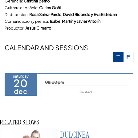
Gerencia:
Cristina Berhó
Guitarra española:
Carlos Goñi
Distribución:
Rosa Sainz-Pardo, David Ricondo y Eva Esteban
Comunicación y prensa:
Isabel Martín y Javier Antolín
Productor:
Jesús Cimarro
CALENDAR AND SESSIONS
saturday
20
08:00 pm
dec
Finished
RELATED SHOWS
DULCINEA