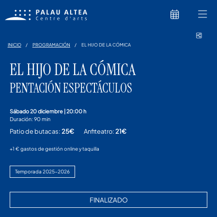
Comp
INICIO
PROGRAMACIÓN
EL HIJO DE LA CÓMICA
EL HIJO DE LA CÓMICA
PENTACIÓN ESPECTÁCULOS
sábado 20 diciembre
|
20:00 h
Duración:
90 min
Patio de butacas:
25€
Anfiteatro:
21€
+1 € gastos de gestión online y taquilla
Temporada 2025-2026
FINALIZADO