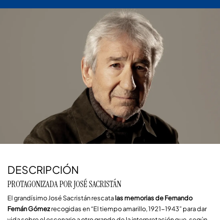
Diapositiva 2 de 2: EL HIJO DE LA CÓMICA
DESCRIPCIÓN
PROTAGONIZADA POR JOSÉ SACRISTÁN
El grandísimo José Sacristán rescata 
las memorias de Fernando 
Fernán Gómez
 recogidas en “El tiempo amarillo, 1921-1943” para dar 
vida sobre el escenario a otro grande de la interpretación que, según 