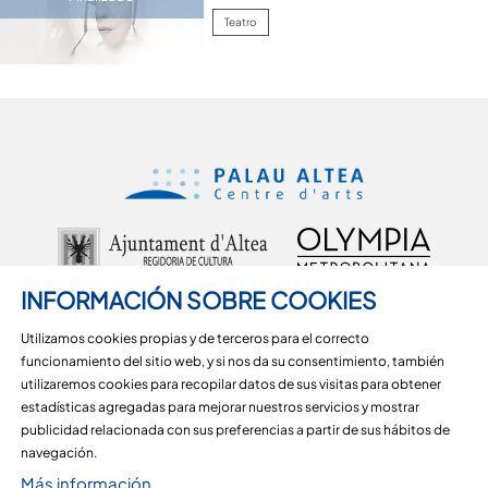
Teatro
INFORMACIÓN SOBRE COOKIES
Utilizamos cookies propias y de terceros para el correcto
funcionamiento del sitio web, y si nos da su consentimiento, también
utilizaremos cookies para recopilar datos de sus visitas para obtener
Carrer d'Alcoi, 18, 03590 Altea, Alicante
estadísticas agregadas para mejorar nuestros servicios y mostrar
965 36 29 51
publicidad relacionada con sus preferencias a partir de sus hábitos de
Sitemap
|
Aviso Legal
|
Uso de Cookies
|
Contactar
navegación.
Más información