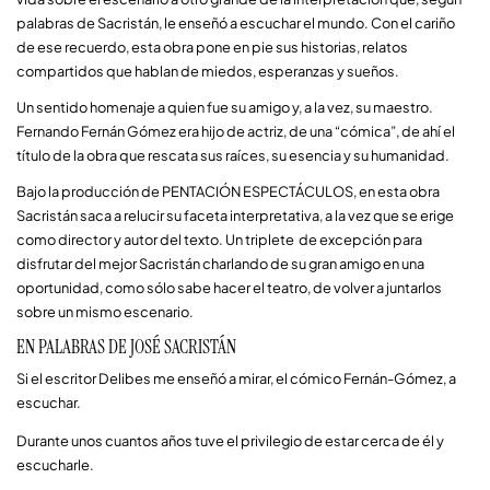
palabras de Sacristán, le enseñó a escuchar el mundo. Con el cariño 
de ese recuerdo, esta obra pone en pie sus historias, relatos 
compartidos que hablan de miedos, esperanzas y sueños.
Un sentido homenaje a quien fue su amigo y, a la vez, su maestro. 
Fernando Fernán Gómez era hijo de actriz, de una “cómica”, de ahí el 
título de la obra que rescata sus raíces, su esencia y su humanidad. 
Bajo la producción de PENTACIÓN ESPECTÁCULOS, en esta obra 
Sacristán saca a relucir su faceta interpretativa, a la vez que se erige 
como director y autor del texto. Un triplete  de excepción para 
disfrutar del mejor Sacristán charlando de su gran amigo en una 
oportunidad, como sólo sabe hacer el teatro, de volver a juntarlos 
sobre un mismo escenario. 
EN PALABRAS DE JOSÉ SACRISTÁN
Si el escritor Delibes me enseñó a mirar, el cómico Fernán-Gómez, a
escuchar.
Durante unos cuantos años tuve el privilegio de estar cerca de él y
escucharle.