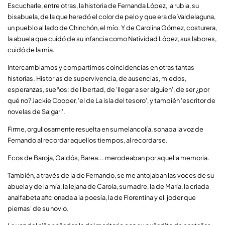
Escucharle, entre otras, la historia de Fernanda López, la rubia, su
bisabuela, de la que heredó el color de pelo y que era de Valdelaguna,
un pueblo al lado de Chinchón, el mío. Y de Carolina Gómez, costurera,
la abuela que cuidó de su infancia como Natividad López, sus labores,
cuidó de la mía.
Intercambiamos y compartimos coincidencias en otras tantas
historias. Historias de supervivencia, de ausencias, miedos,
esperanzas, sueños: de libertad, de 'llegar a ser alguien', de ser ¿por
qué no? Jackie Cooper, 'el de La isla del tesoro', y también 'escritor de
novelas de Salgari'.
Firme, orgullosamente resuelta en su melancolía, sonaba la voz de
Fernando al recordar aquellos tiempos, al recordarse.
Ecos de Baroja, Galdós, Barea... merodeaban por aquella memoria.
También, a través de la de Fernando, se me antojaban las voces de su
abuela y de la mía, la lejana de Carola, su madre, la de María, la criada
analfabeta aficionada a la poesía, la de Florentina y el 'joder que
piernas' de su novio.