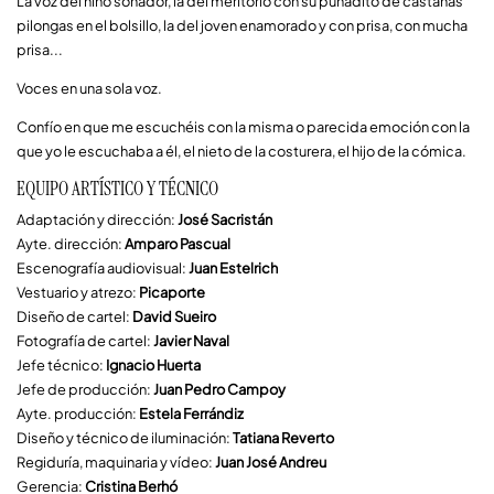
La voz del niño soñador, la del meritorio con su puñadito de castañas
pilongas en el bolsillo, la del joven enamorado y con prisa, con mucha
prisa...
Voces en una sola voz.
Confío en que me escuchéis con la misma o parecida emoción con la
que yo le escuchaba a él, el nieto de la costurera, el hijo de la cómica.
EQUIPO ARTÍSTICO Y TÉCNICO
Adaptación y dirección:
José Sacristán
Ayte. dirección:
Amparo Pascual
Escenografía audiovisual:
Juan Estelrich
Vestuario y atrezo:
Picaporte
Diseño de cartel:
David Sueiro
Fotografía de cartel:
Javier Naval
Jefe técnico:
Ignacio Huerta
Jefe de producción:
Juan Pedro Campoy
Ayte. producción:
Estela Ferrándiz
Diseño y técnico de iluminación:
Tatiana Reverto
Regiduría, maquinaria y vídeo:
Juan José Andreu
Gerencia:
Cristina Berhó