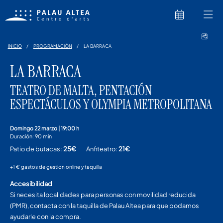
Comp
INICIO
PROGRAMACIÓN
LA BARRACA
LA BARRACA
TEATRO DE MALTA, PENTACIÓN
ESPECTÁCULOS Y OLYMPIA METROPOLITANA
domingo 22 marzo
|
19:00 h
Duración:
90 min
Patio de butacas:
25€
Anfiteatro:
21€
+1 € gastos de gestión online y taquilla
Accesibilidad
Si necesita localidades para personas con movilidad reducida
(PMR), contacta con la taquilla de Palau Altea para que podamos
ayudarle con la compra.