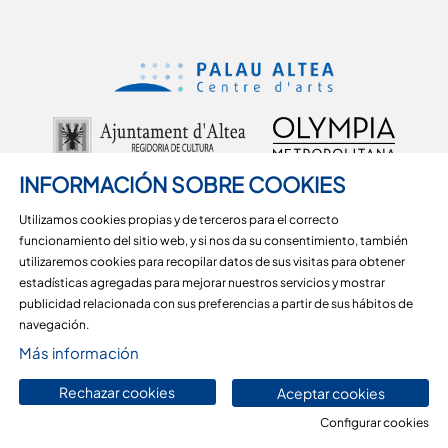
INFORMACIÓN SOBRE COOKIES
Utilizamos cookies propias y de terceros para el correcto
funcionamiento del sitio web, y si nos da su consentimiento, también
Carrer d'Alcoi, 18, 03590 Altea, Alicante
utilizaremos cookies para recopilar datos de sus visitas para obtener
estadísticas agregadas para mejorar nuestros servicios y mostrar
965 36 29 51
publicidad relacionada con sus preferencias a partir de sus hábitos de
Sitemap
|
Aviso Legal
|
Uso de Cookies
|
Contactar
navegación.
Más información
Link a instagram
Link a youtube
Link a facebook
Rechazar cookies
Aceptar cookies
Configurar cookies