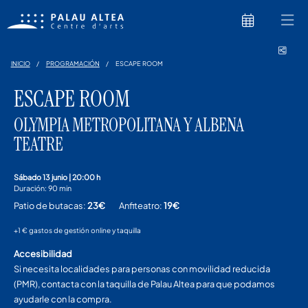
Comp
INICIO
PROGRAMACIÓN
ESCAPE ROOM
ESCAPE ROOM
OLYMPIA METROPOLITANA Y ALBENA
TEATRE
sábado 13 junio
|
20:00 h
Duración:
90 min
Patio de butacas:
23€
Anfiteatro:
19€
+1 € gastos de gestión online y taquilla
Accesibilidad
Si necesita localidades para personas con movilidad reducida
(PMR), contacta con la taquilla de Palau Altea para que podamos
ayudarle con la compra.