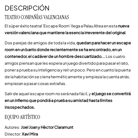
DESCRIPCIÓN
TEATRO COMPAÑÍAS VALENCIANAS
El súper éxito teatral 'Escape Room' llega a Palau Altea en esta 
nueva 
versión valenciana que mantiene la esencia irreverente del original
.
Dos parejas de amigos de toda la vida, 
quedan para hacer un escape 
room en un barrio donde recientemente se ha encontrado, en un 
contenedor, el cadáver de un hombre descuartizado... 
Los cuatro 
amigos piensan que les espera un juego divertido para pasar el rato, 
poner a prueba su inteligencia y reír un poco. Pero en cuanto la puerta 
de la habitación se cierra herméticamente y empieza la cuenta atrás, 
empiezan a pasar cosas extrañas. 
Salir de aquel escape room no será nada fácil, y
 el juego se convertirá 
en un infierno que pondrá a prueba su amistad hasta límites 
insospechados.
EQUIPO ARTÍSTICO
Autores:
Joel Joan y Hèctor Claramunt
Director:
Xavi Mira