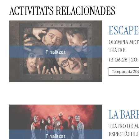
ACTIVITATS RELACIONADES
ESCAP
OLYMPIA MET
TEATRE
Finalitzat
13.06.26
|
20:
Temporada 20
LA BAR
TEATRO DE M
ESPECTÁCULO
Finalitzat