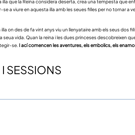
illa que la Reina considera deserta, crea una tempesta que enfon
r-se a viure en aquesta illa amb les seues filles per no tornar a
lla on des de fa vint anys viu un llenyataire amb els seus dos fills
a seua vida. Quan la reina i les dues princeses descobreixen qu
tegir-se.
I ací comencen les aventures, els embolics, els enamo
 I SESSIONS