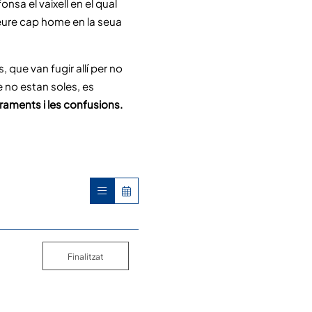
sa el vaixell en el qual
 veure cap home en la seua
, que van fugir allí per no
e no estan soles, es
raments i les confusions.
Finalitzat