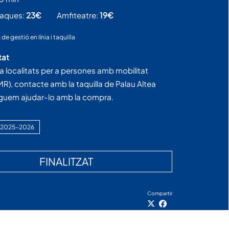
taques:
23€
Amfiteatre:
19€
de gestió en línia i taquilla
tat
ta localitats per a persones amb mobilitat
MR), contacte amb la taquilla de Palau Altea
guem ajudar-lo amb la compra.
 2025-2026
FINALITZAT
Compartir