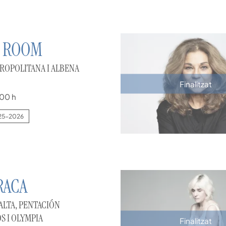
E ROOM
ROPOLITANA I ALBENA
Finalitzat
00 h
25-2026
RACA
ALTA, PENTACIÓN
S I OLYMPIA
Finalitzat