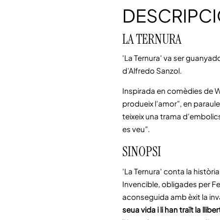
DESCRIPC
LA TERNURA
'La Ternura' va ser guanyado
d’Alfredo Sanzol.
Inspirada en comèdies de Wil
produeix l’amor”, en paraul
teixeix una trama d’embolic
es veu”.
SINOPSI
'La Ternura' conta la històr
Invencible, obligades per F
aconseguida amb èxit la inv
seua vida i li han traït la llibe