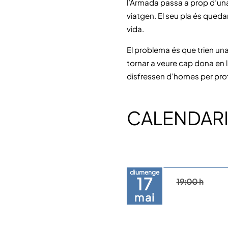
l’Armada passa a prop d’una 
viatgen. El seu pla és queda
vida.
El problema és que trien una i
tornar a veure cap dona en l
disfressen d’homes per pro
CALENDARI
diumenge
17
19:00 h
mai