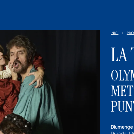
INICI
PRO
LA
OLY
MET
PUNT
diumenge 
Durada:
12