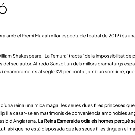
IÓ
ra amb el Premi Max al millor espectacle teatral de 2019 i és un
liam Shakespeare, 'La Ternura' tracta “de la impossibilitat de 
es del seu autor. Alfredo Sanzol, un dels millors dramaturgs es
s i enamoraments al segle XVI per contar, amb un somriure, que
ia d’una reina una mica maga i les seues dues filles princeses qu
elip II a casar-se en matrimonis de conveniència amb nobles a
asió d’Anglaterra.
La Reina Esmeralda odia els homes perquè s
rtat
, així que no està disposada que les seues filles tinguen el ma