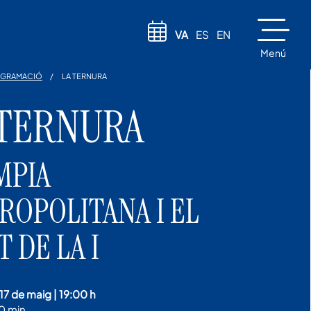
VA
ES
EN
Menú
GRAMACIÓ
LA TERNURA
 TERNURA
MPIA
ROPOLITANA I EL
 DE LA I
17 de maig
|
19:00 h
0 min