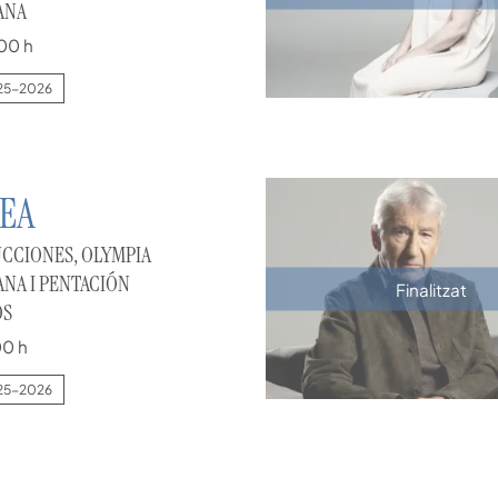
ANA
00 h
25-2026
EA
CCIONES, OLYMPIA
NA I PENTACIÓN
Finalitzat
OS
00 h
25-2026