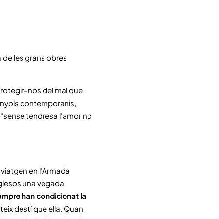
a de les grans obres
protegir-nos del mal que
panyols contemporanis,
 “sense tendresa l’amor no
e viatgen en l’Armada
nglesos una vegada
empre han condicionat la
teix destí que ella. Quan