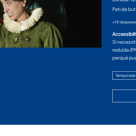
Pati de bu
+1 € despeses 
Accessibili
Si necessi
reduïda (P
perquè pu
Temporada