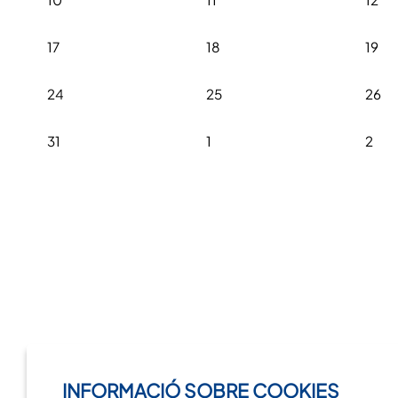
17
18
19
24
25
26
31
1
2
INFORMACIÓ SOBRE COOKIES