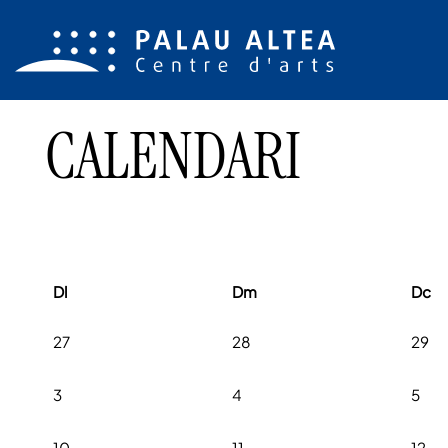
CALENDARI
Dl
Dm
Dc
No hi ha cap activitat aquest mes
27
28
29
3
4
5
10
11
12