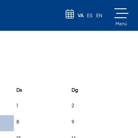
VA
ES
EN
Menú
Ds
Dg
1
2
8
9
15
16