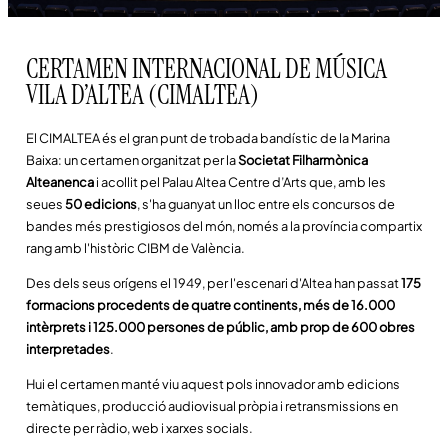
CERTAMEN INTERNACIONAL DE MÚSICA
VILA D’ALTEA (CIMALTEA)
El CIMALTEA és el gran punt de trobada bandístic de la Marina
Baixa: un certamen organitzat per la
Societat Filharmònica
Alteanenca
i acollit pel Palau Altea Centre d’Arts que, amb les
seues
50 edicions
, s'ha guanyat un lloc entre els concursos de
bandes més prestigiosos del món, només a la província compartix
rang amb l'històric CIBM de València.
Des dels seus orígens el 1949, per l'escenari d'Altea han passat
175
formacions procedents de quatre continents, més de 16.000
intèrprets i 125.000 persones de públic, amb prop de 600 obres
interpretades
.
Hui el certamen manté viu aquest pols innovador amb edicions
temàtiques, producció audiovisual pròpia i retransmissions en
directe per ràdio, web i xarxes socials.