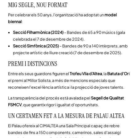
MIG SEGLE, NOU FORMAT
Per celebrar els 50 anys, l'organització ha adoptat un
model
biennal
:
Secció Filharmònica (2024)
– Bandes de 65 a 90 músics (gala
celebrada el 7 de desembre de 2024).
Secció Simfònica (2025)
– Bandes de 90 a 140 intèrprets, amb
projecte artístic de lliure creació (7 de desembre de 2025).
PREMI I DISTINCIONS
Entre els seus guardons figuren el
Trofeu Vila d’Altea
, la
Batuta d'Or
i
el premi al Millor Solista, a més de mencions especials que
reconeixen l'excel·lència artística i la projecció de joves talents.
La transparència del procés està avalada pel
Segell de Qualitat
FSMCV
, que garantix rigor i igualtat d'oportunitats.
UN CERTAMEN FET A LA MESURA DE PALAU ALTEA
El Palau ofereix al CIMALTEA una Sala Principal capaç de rebre
bandes de fins a 150 components, camerinos, sales d'assaig i