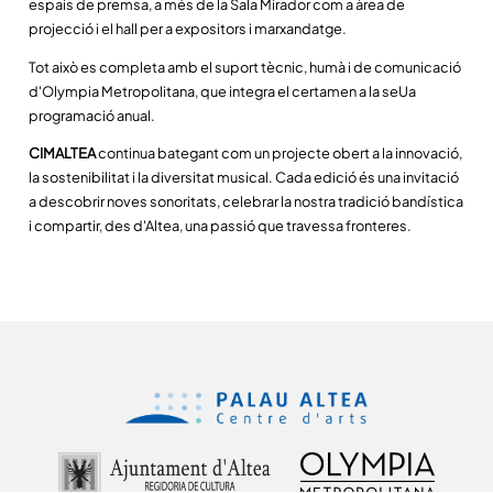
espais de premsa, a més de la Sala Mirador com a àrea de
projecció i el hall per a expositors i marxandatge.
Tot això es completa amb el suport tècnic, humà i de comunicació
d'Olympia Metropolitana, que integra el certamen a la seUa
programació anual.
CIMALTEA
continua bategant com un projecte obert a la innovació,
la sostenibilitat i la diversitat musical. Cada edició és una invitació
a descobrir noves sonoritats, celebrar la nostra tradició bandística
i compartir, des d'Altea, una passió que travessa fronteres.