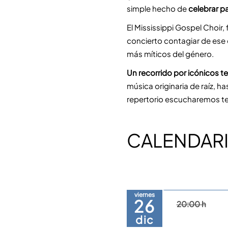
simple hecho de 
celebrar pa
El Mississippi Gospel Choir,
concierto contagiar de ese e
más míticos del género. 
Un recorrido por icónicos t
música originaria de raíz, ha
repertorio escucharemos te
CALENDARI
viernes
26
20:00 h
dic