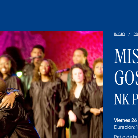
INICIO
P
MIS
GO
NK 
viernes 2
Duración:
1
Patio de b