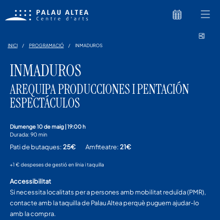
Comp
INICI
PROGRAMACIÓ
INMADUROS
INMADUROS
AREQUIPA PRODUCCIONES I PENTACIÓN
ESPECTÁCULOS
diumenge 10 de maig
|
19:00 h
Durada:
90 min
Pati de butaques:
25€
Amfiteatre:
21€
+1 € despeses de gestió en línia i taquilla
Accessibilitat
Si necessita localitats per a persones amb mobilitat reduïda (PMR),
contacte amb la taquilla de Palau Altea perquè puguem ajudar-lo
amb la compra.