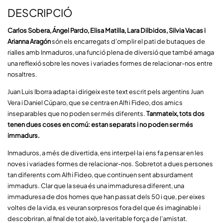
DESCRIPCIÓ
Carlos Sobera, Ángel Pardo, Elisa Matilla, Lara Dilbidos, Silvia Vacas i
Arianna Aragón
són els encarregats d’omplir el pati de butaques de
rialles amb Inmaduros, una funció plena de diversió que també amaga
una reflexió sobre les noves i variades formes de relacionar-nos entre
nosaltres.
Juan Luis Iborra adapta i dirigeix este text escrit pels argentins Juan
Vera i Daniel Cúparo, que se centra en Alfi i Fideo, dos amics
inseparables que no poden ser més diferents.
Tanmateix, tots dos
tenen dues coses en comú: estan separats i no poden ser més
immadurs.
Inmaduros, a més de divertida, ens interpel·la i ens fa pensar en les
noves i variades formes de relacionar-nos. Sobretot a dues persones
tan diferents com Alfi i Fideo, que continuen sent absurdament
immadurs. Clar que la seua és una immaduresa diferent, una
immaduresa de dos homes que han passat dels 50 i que, per eixes
voltes de la vida, es veuran sorpresos fora del que és imaginable i
descobriran, al final de tot això, la veritable força de l’amistat.