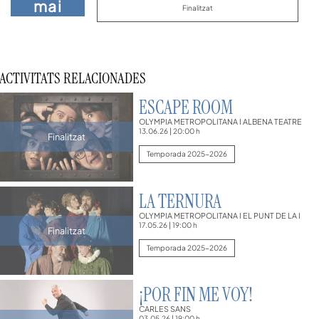
mai
Finalitzat
ACTIVITATS RELACIONADES
ESCAPE ROOM
OLYMPIA METROPOLITANA I ALBENA TEATRE
13.06.26
|
20:00 h
Finalitzat
Temporada 2025-2026
LA TERNURA
OLYMPIA METROPOLITANA I EL PUNT DE LA I
17.05.26
|
19:00 h
Finalitzat
Temporada 2025-2026
¡POR FIN ME VOY!
CARLES SANS
03.05.26
|
19:00 h