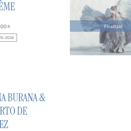
HÈME
:00 h
Finalitzat
25-2026
A BURANA &
RTO DE
EZ