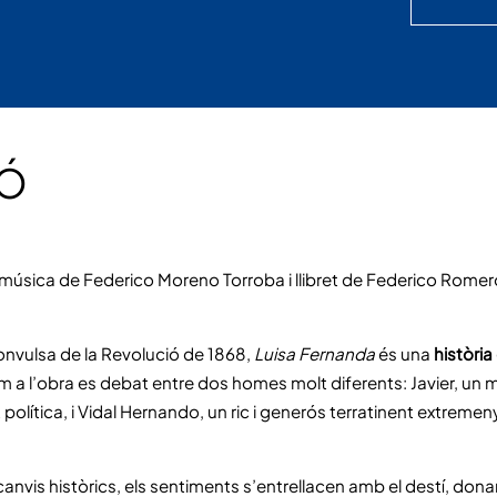
IÓ
úsica de Federico Moreno Torroba i llibret de Federico Romero
nvulsa de la Revolució de 1868,
Luisa Fernanda
és una
història
a l’obra es debat entre dos homes molt diferents: Javier, un mi
at política, i Vidal Hernando, un ric i generós terratinent extremen
canvis històrics, els sentiments s’entrellacen amb el destí, dona