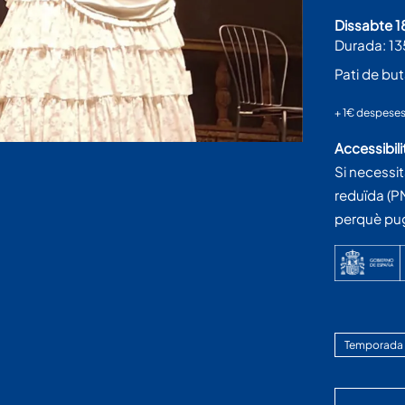
dissabte 1
Durada:
13
Pati de bu
+ 1€ despeses 
Accessibili
Si necessi
reduïda (P
perquè pu
Temporada