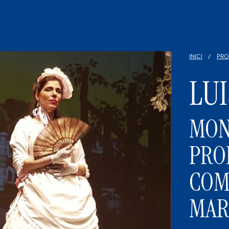
INICI
PRO
LU
MON
PRO
COM
MAR