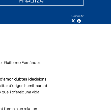
FINALITZAT
Compartir
 i Guillermo Fernández
 d’amor, dubtes i decisions
litar d’origen humil marcat
y que li ofereix una vida
nt forma a un relat on