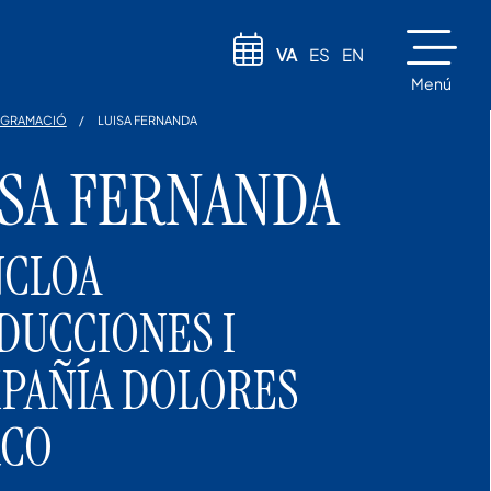
VA
ES
EN
Menú
GRAMACIÓ
LUISA FERNANDA
ISA FERNANDA
CLOA
DUCCIONES I
PAÑÍA DOLORES
CO