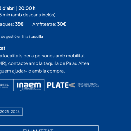
8 d’abril
|
20:00 h
5 min (amb descans inclòs)
taques:
35€
Amfiteatre:
30€
de gestió en línia i taquilla
tat
ta localitats per a persones amb mobilitat
MR), contacte amb la taquilla de Palau Altea
guem ajudar-lo amb la compra.
 2025-2026