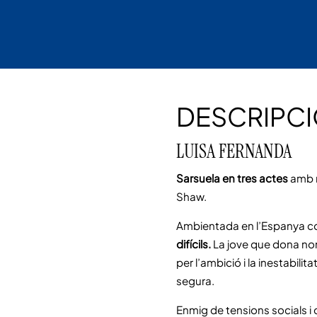
DESCRIPC
LUISA FERNANDA
Sarsuela en tres actes
amb m
Shaw.
Ambientada en l’Espanya co
difícils.
La jove que dona nom 
per l’ambició i la inestabilit
segura.
Enmig de tensions socials i 