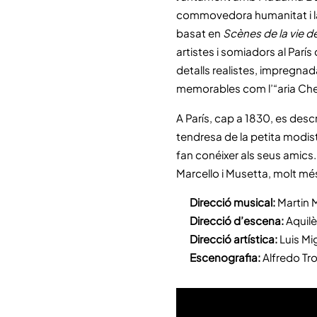
commovedora humanitat i la in
basat en
Scènes de la vie 
artistes i somiadors al París
detalls realistes, impregnad
memorables com l’“aria Che 
A París, cap a 1830, es desc
tendresa de la petita modis
fan conéixer als seus amics
Marcello i Musetta, molt mé
Direcció musical:
Martin 
Direcció d’escena:
Aquil
Direcció artística:
Luis Mi
Escenografia:
Alfredo Tro