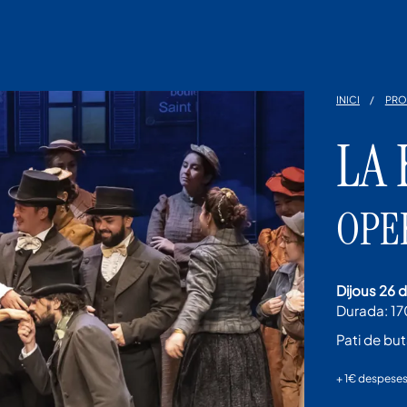
INICI
PRO
LA
OPE
dijous 26
Durada:
17
Pati de bu
+ 1€ despeses 