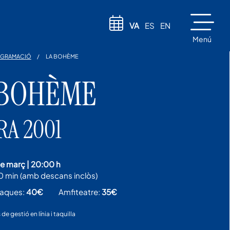
VA
ES
EN
Menú
GRAMACIÓ
LA BOHÈME
 BOHÈME
RA 2001
 de març
|
20:00 h
0 min (amb descans inclòs)
taques:
40€
Amfiteatre:
35€
de gestió en línia i taquilla