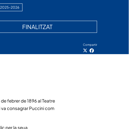
 2025-2026
FINALITZAT
Compartir
 de febrer de 1896 al Teatre
 i va consagrar Puccini com
lic per la seua