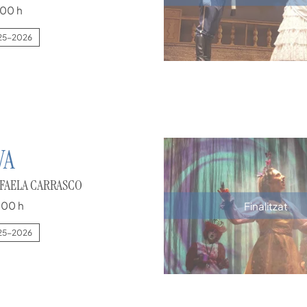
:00 h
25-2026
VA
FAELA CARRASCO
:00 h
Finalitzat
25-2026